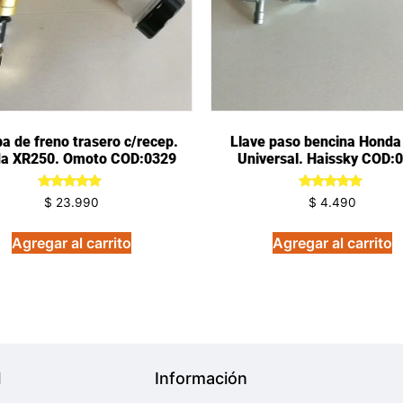
 de freno trasero c/recep.
Llave paso bencina Honda
a XR250. Omoto COD:0329
Universal. Haissky COD:
Valorado
Valorado
$
23.990
$
4.490
en
en
5.00
5.00
de 5
de 5
Agregar al carrito
Agregar al carrito
l
Información