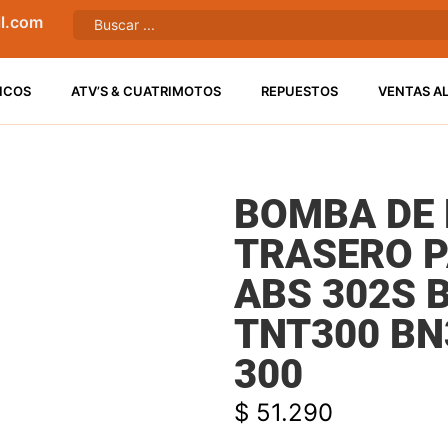
l.com
ICOS
ATV’S & CUATRIMOTOS
REPUESTOS
VENTAS A
BOMBA DE
TRASERO P
ABS 302S 
TNT300 BN
300
$
51.290