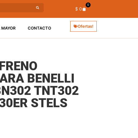
0
$
0
Ofertas!
L MAYOR
CONTACTO
 FRENO
ARA BENELLI
BN302 TNT302
30ER STELS