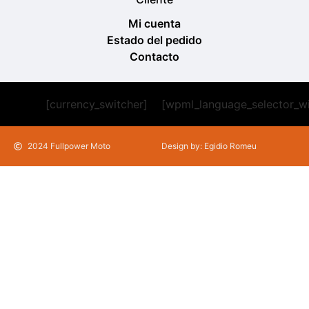
Mi cuenta
Estado del pedido
Contacto
[currency_switcher]
[wpml_language_selector_w
2024 Fullpower Moto
Design by: Egidio Romeu