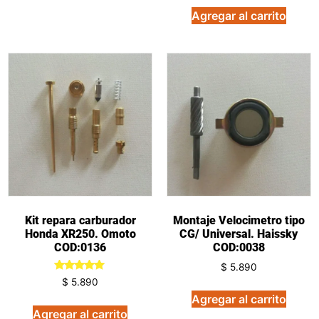
de 5
Agregar al carrito
Kit repara carburador
Montaje Velocimetro tipo
Honda XR250. Omoto
CG/ Universal. Haissky
COD:0136
COD:0038
$
5.890
Valorado
$
5.890
en
Agregar al carrito
5.00
de 5
Agregar al carrito