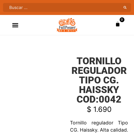
0
ATV’S & CUATRIMOTOS
VENTAS AL MAYOR
TORNILLO
REGULADOR
TIPO CG.
HAISSKY
COD:0042
$
1.690
Tornillo regulador Tipo
CG. Haissky. Alta calidad.