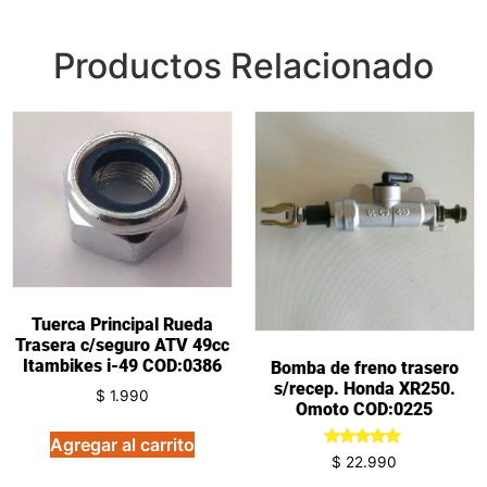
Productos Relacionado
Tuerca Principal Rueda
Trasera c/seguro ATV 49cc
Itambikes i-49 COD:0386
Bomba de freno trasero
s/recep. Honda XR250.
$
1.990
Omoto COD:0225
Agregar al carrito
Valorado
$
22.990
en
5.00