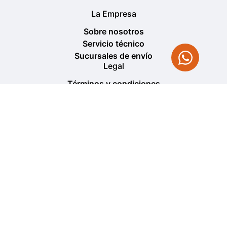
La Empresa
Sobre nosotros
Servicio técnico
Sucursales de envío
Legal
Términos y condiciones
Políticas de privacidad
Política de cambio y devolución
Información
¿Cómo comprar?
Venta al mayor
Política venta al mayor
Cliente
Mi cuenta
Estado del pedido
Contacto