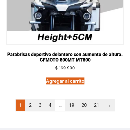
Parabrisas deportivo delantero con aumento de altura.
CFMOTO 800MT MT800
$
169.990
Agregar al carrito
1
2
3
4
…
19
20
21
→