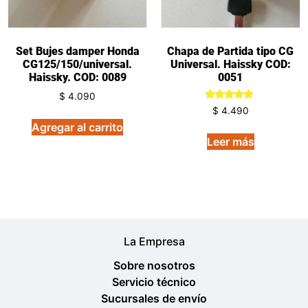
Set Bujes damper Honda
Chapa de Partida tipo CG
CG125/150/universal.
Universal. Haissky COD:
Haissky. COD: 0089
0051
$
4.090
Valorado
$
4.490
en
Agregar al carrito
5.00
de 5
Leer más
La Empresa
Sobre nosotros
Servicio técnico
Sucursales de envío