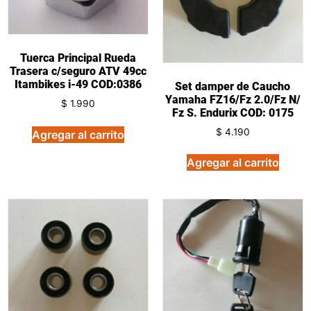
Tuerca Principal Rueda
Trasera c/seguro ATV 49cc
Itambikes i-49 COD:0386
Set damper de Caucho
Yamaha FZ16/Fz 2.0/Fz N/
$
1.990
Fz S. Endurix COD: 0175
$
4.190
Agregar al carrito
Agregar al carrito