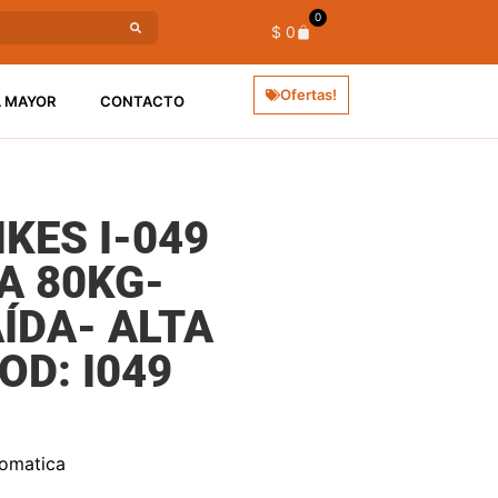
0
$
0
Ofertas!
L MAYOR
CONTACTO
KES I-049
A 80KG-
ÍDA- ALTA
OD: I049
tomatica