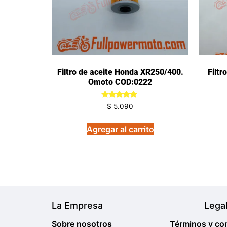
Filtro de aceite Honda XR250/400.
Filtr
Omoto COD:0222
Valorado
$
5.090
en
5.00
de 5
Agregar al carrito
La Empresa
Lega
Sobre nosotros
Términos y co