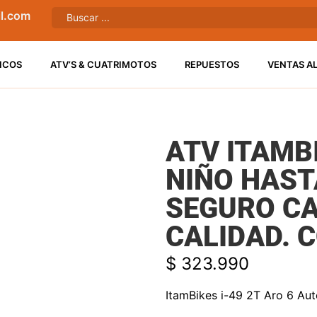
l.com
ICOS
ATV’S & CUATRIMOTOS
REPUESTOS
VENTAS A
ATV ITAMBI
NIÑO HAST
SEGURO CA
CALIDAD. C
$
323.990
ItamBikes i-49 2T Aro 6 Au