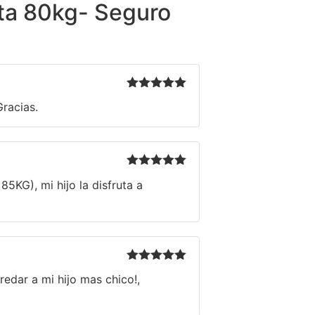
ta 80kg- Seguro
Valorado en
racias.
5
de 5
Valorado en
5KG), mi hijo la disfruta a
5
de 5
Valorado en
redar a mi hijo mas chico!,
5
de 5