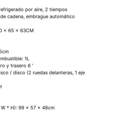
refrigerado por aire, 2 tiempos
o de cadena, embrague automático
00 × 65 × 63CM
m
45cm
mbustible: 1L
o y trasero 6 ‘
isco / disco (2 ruedas delanteras, 1 eje
H
* W * H): 99 × 57 × 48cm