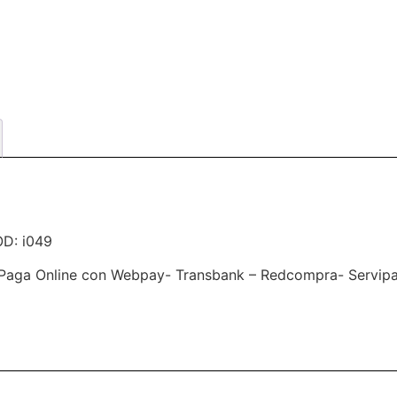
OD: i049
Paga Online con Webpay- Transbank – Redcompra- Servipag