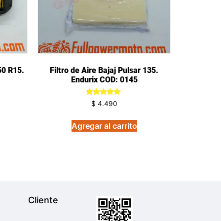
50 R15.
Filtro de Aire Bajaj Pulsar 135.
Endurix COD: 0145
Valorado
$
4.490
en
5.00
de 5
Agregar al carrito
Cliente