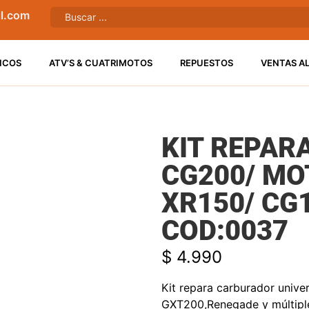
l.com
ICOS
ATV’S & CUATRIMOTOS
REPUESTOS
VENTAS A
KIT REPAR
CG200/ MO
XR150/ CG
COD:0037
$
4.990
Kit repara carburador univ
GXT200,Renegade y múltiple