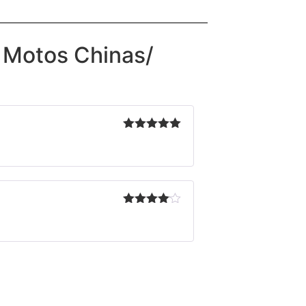
 Motos Chinas/
Valorado en
5
de 5
Valorado
en
4
de
5