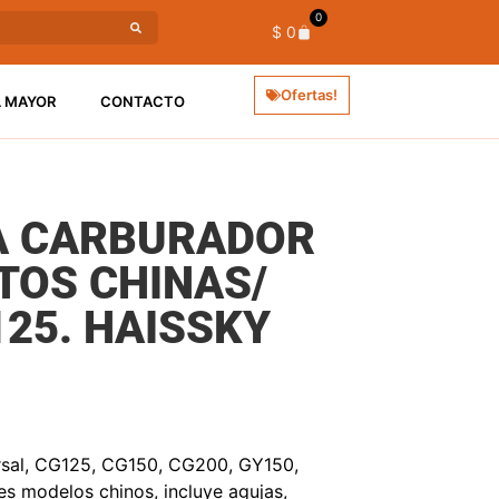
0
$
0
Ofertas!
L MAYOR
CONTACTO
A CARBURADOR
TOS CHINAS/
125. HAISSKY
ersal, CG125, CG150, CG200, GY150,
s modelos chinos, incluye agujas,