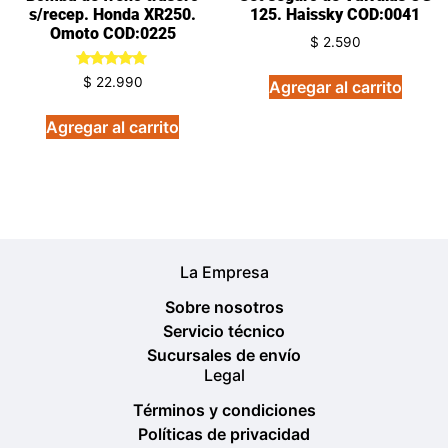
s/recep. Honda XR250.
125. Haissky COD:0041
Omoto COD:0225
$
2.590
Valorado
$
22.990
Agregar al carrito
en
5.00
de 5
Agregar al carrito
La Empresa
Sobre nosotros
Servicio técnico
Sucursales de envío
Legal
Términos y condiciones
Políticas de privacidad