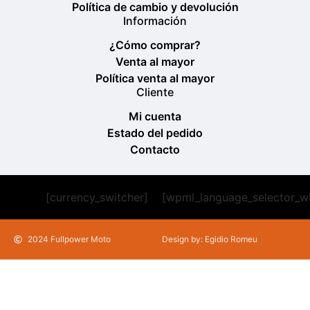
Política de cambio y devolución
Información
¿Cómo comprar?
Venta al mayor
Política venta al mayor
Cliente
Mi cuenta
Estado del pedido
Contacto
[currency_switcher]
[wpml_language_selector_w
2024 Fullpower Moto
Design by: Egidio Romeu