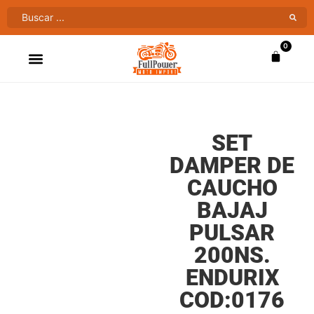
0
ATV’S & CUATRIMOTOS
VENTAS AL MAYOR
SET
DAMPER DE
CAUCHO
BAJAJ
PULSAR
200NS.
ENDURIX
COD:0176