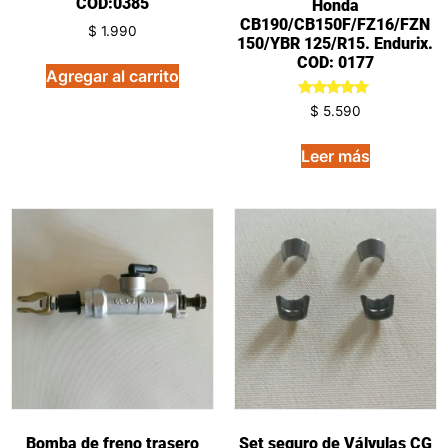
COD:0385
Honda
CB190/CB150F/FZ16/FZN
$
1.990
150/YBR 125/R15. Endurix.
COD: 0177
Agregar al carrito
Valorado
$
5.590
en
5.00
de 5
Leer más
Bomba de freno trasero
Set seguro de Válvulas CG