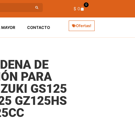
0
$
0
Ofertas!
L MAYOR
CONTACTO
ADENA DE
IÓN PARA
ZUKI GS125
25 GZ125HS
25CC