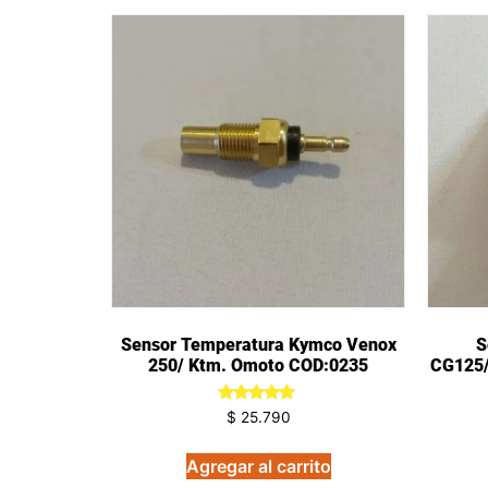
Sensor Temperatura Kymco Venox
S
250/ Ktm. Omoto COD:0235
CG125/
Valorado
$
25.790
en
5.00
de 5
Agregar al carrito