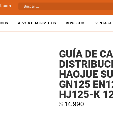
l.com
ICOS
ATV’S & CUATRIMOTOS
REPUESTOS
VENTAS A
GUÍA DE C
DISTRIBUC
HAOJUE SU
GN125 EN1
HJ125-K 1
$
14.990