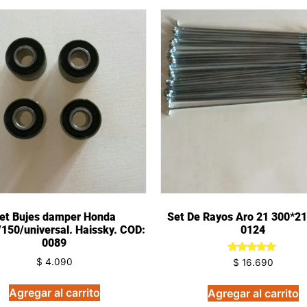
et Bujes damper Honda
Set De Rayos Aro 21 300*21
150/universal. Haissky. COD:
0124
0089
Valorado
$
4.090
$
16.690
en
5.00
de 5
Agregar al carrito
Agregar al carrito