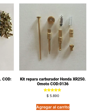
. COD:
Kit repara carburador Honda XR250.
Omoto COD:0136
Valorado
$
5.890
en
5.00
de 5
Agregar al carrito