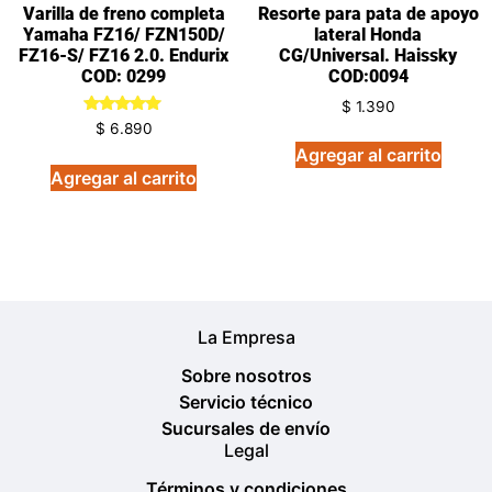
Varilla de freno completa
Resorte para pata de apoyo
Yamaha FZ16/ FZN150D/
lateral Honda
FZ16-S/ FZ16 2.0. Endurix
CG/Universal. Haissky
COD: 0299
COD:0094
$
1.390
Valorado
$
6.890
en
Agregar al carrito
5.00
de 5
Agregar al carrito
La Empresa
Sobre nosotros
Servicio técnico
Sucursales de envío
Legal
Términos y condiciones