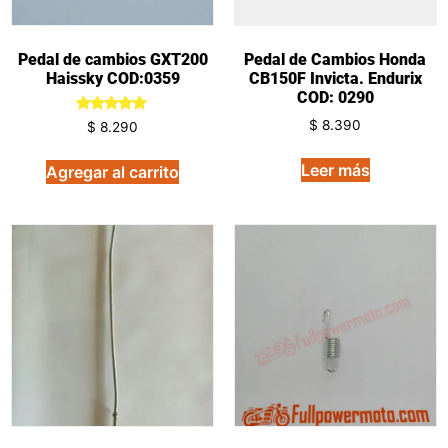
Pedal de cambios GXT200
Pedal de Cambios Honda
Haissky COD:0359
CB150F Invicta. Endurix
COD: 0290
Valorado
$
8.390
$
8.290
en
5.00
de 5
Leer más
Agregar al carrito