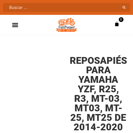
0
ATV’S & CUATRIMOTOS
VENTAS AL MAYOR
REPOSAPIÉS
PARA
YAMAHA
YZF, R25,
R3, MT-03,
MT03, MT-
25, MT25 DE
2014-2020