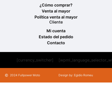
¿Cómo comprar?
Venta al mayor
Política venta al mayor
Cliente
Mi cuenta
Estado del pedido
Contacto
[currency_switcher]
[wpml_language_selector_w
2024 Fullpower Moto
Design by: Egidio Romeu