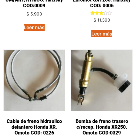
COD:0009
COD: 0006
$
5.990
Valorado
$
11.390
en
Leer más
3.00
de 5
Leer más
Cable de freno hidraulico
Bomba de freno trasero
delantero Honda XR.
c/recep. Honda XR250.
Omoto COD: 0226
Omoto COD:0329