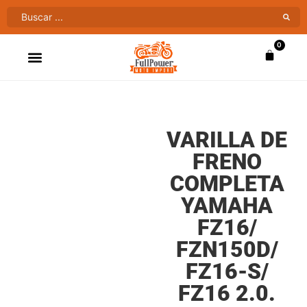
0
ATV’S & CUATRIMOTOS
VENTAS AL MAYOR
VARILLA DE
FRENO
COMPLETA
YAMAHA
FZ16/
FZN150D/
FZ16-S/
FZ16 2.0.