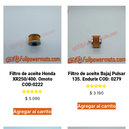
Filtro de aceite Honda
Filtro de aceite Bajaj Pulsar
XR250/400. Omoto
135. Endurix COD: 0279
COD:0222
Valorado
$
3.190
en
Valorado
$
5.090
5.00
en
de 5
5.00
Agregar al carrito
de 5
Agregar al carrito