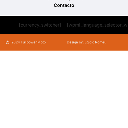
Contacto
[currency_switcher]
[wpml_language_selector_w
2024 Fullpower Moto
Design by: Egidio Romeu