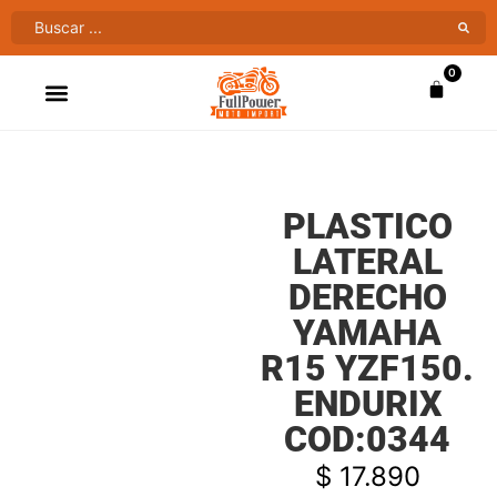
0
ATV’S & CUATRIMOTOS
VENTAS AL MAYOR
PLASTICO
LATERAL
DERECHO
YAMAHA
R15 YZF150.
ENDURIX
COD:0344
$
17.890