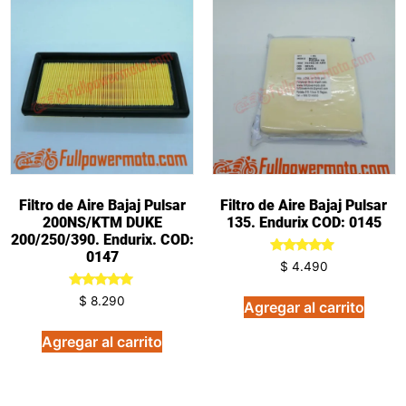
Filtro de Aire Bajaj Pulsar
Filtro de Aire Bajaj Pulsar
200NS/KTM DUKE
135. Endurix COD: 0145
200/250/390. Endurix. COD:
0147
Valorado
$
4.490
en
5.00
Valorado
de 5
$
8.290
Agregar al carrito
en
5.00
de 5
Agregar al carrito