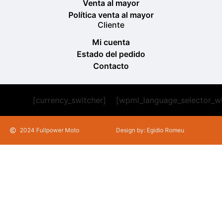
Venta al mayor
Política venta al mayor
Cliente
Mi cuenta
Estado del pedido
Contacto
[currency_switcher]
[wpml_language_selector_w
2024 Fullpower Moto
Design by: Egidio Romeu