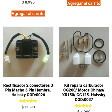
Valorado
$
8.990
Agregar al carrito
en
5.00
de 5
Agregar al carrito
Rectificador 2 conectores 3
Kit repara carburador
Pin Macho 3 Pin Hembra.
CG200/ Motos Chinas/
Haissky COD:0026
XR150/ CG125. Haissky
COD:0037
Valorado
$
11.890
en
Valorado
$
4.990