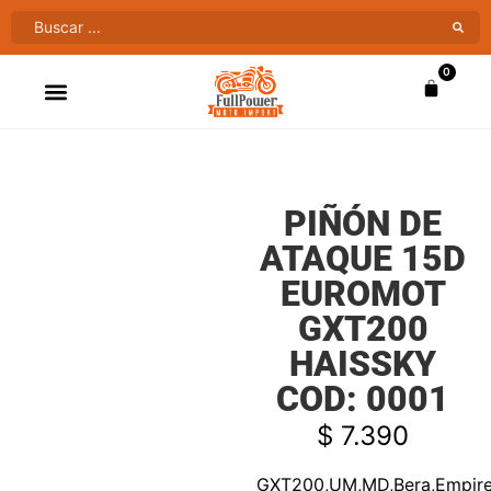
0
ATV’S & CUATRIMOTOS
VENTAS AL MAYOR
PIÑÓN DE
ATAQUE 15D
EUROMOT
GXT200
HAISSKY
COD: 0001
$
7.390
GXT200,UM,MD,Bera,Empire