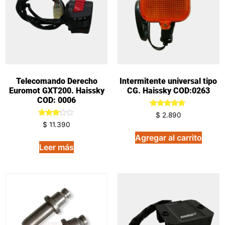
Telecomando Derecho
Intermitente universal tipo
Euromot GXT200. Haissky
CG. Haissky COD:0263
COD: 0006
Valorado
$
2.890
en
Valorado
$
11.390
5.00
en
de 5
3.00
Agregar al carrito
de 5
Leer más