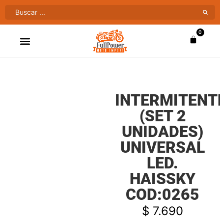
0
ATV’S & CUATRIMOTOS
VENTAS AL MAYOR
INTERMITENT
(SET 2
UNIDADES)
UNIVERSAL
LED.
HAISSKY
COD:0265
$
7.690