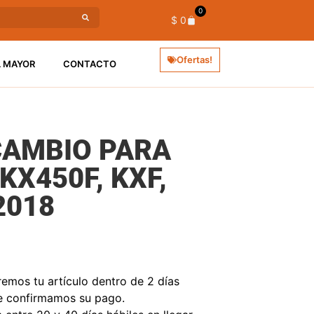
0
$
0
Ofertas!
L MAYOR
CONTACTO
CAMBIO PARA
KX450F, KXF,
2018
mos tu artículo dentro de 2 días
e confirmamos su pago.