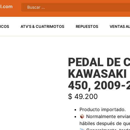
l.com
ICOS
ATV’S & CUATRIMOTOS
REPUESTOS
VENTAS A
PEDAL DE 
KAWASAKI 
450, 2009-
$
49.200
Producto importado.
Normalmente enviare
hábiles después de qu