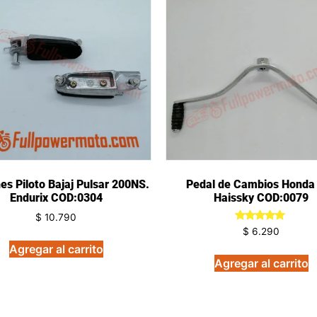
es Piloto Bajaj Pulsar 200NS.
Pedal de Cambios Honda
Endurix COD:0304
Haissky COD:0079
$
10.790
Valorado
$
6.290
en
Agregar al carrito
5.00
de 5
Agregar al carrito