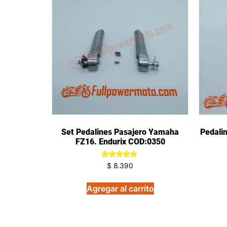
Set Pedalines Pasajero Yamaha
Pedalin
FZ16. Endurix COD:0350
Valorado
$
8.390
en
5.00
de 5
Agregar al carrito