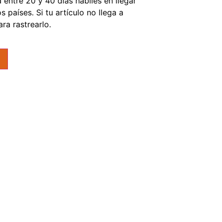
entre 20 y 40 días hábiles en llegar
 países. Si tu artículo no llega a
ra rastrearlo.