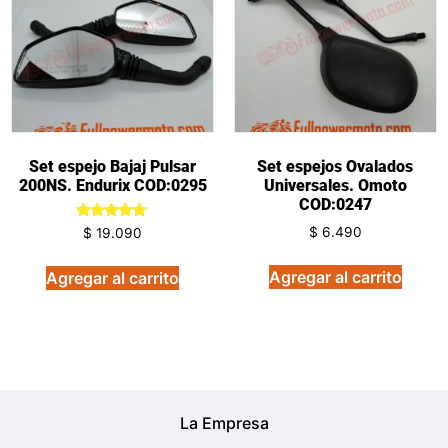
Set espejo Bajaj Pulsar
Set espejos Ovalados
200NS. Endurix COD:0295
Universales. Omoto
COD:0247
Valorado
$
6.490
$
19.090
en
5.00
de 5
Agregar al carrito
Agregar al carrito
La Empresa