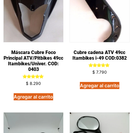
Máscara Cubre Foco
Cubre cadena ATV 49cc
Principal ATV/Pitbikes 49cc
Itambikes i-49 COD:0382
Itambikes/Univer. COD:
0403
Valorado
$
7.790
en
5.00
Valorado
de 5
$
8.290
Agregar al carrito
en
5.00
de 5
Agregar al carrito