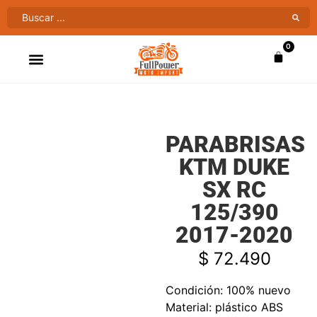
0
ATV’S & CUATRIMOTOS
VENTAS AL MAYOR
PARABRISAS
KTM DUKE
SX RC
125/390
2017-2020
$
72.490
Condición: 100% nuevo
Material: plástico ABS