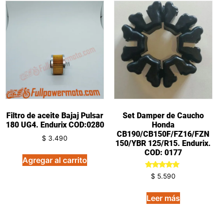
Filtro de aceite Bajaj Pulsar
Set Damper de Caucho
180 UG4. Endurix COD:0280
Honda
CB190/CB150F/FZ16/FZN
$
3.490
150/YBR 125/R15. Endurix.
COD: 0177
Agregar al carrito
Valorado
$
5.590
en
5.00
de 5
Leer más