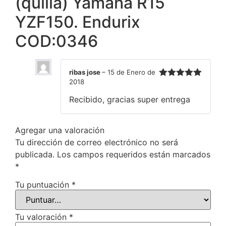
(quilla) Yamaha R15
YZF150. Endurix
COD:0346
ribas jose
–
15 de Enero de
2018
Valorado en
5
de 5
Recibido, gracias super entrega
Agregar una valoración
Tu dirección de correo electrónico no será
publicada.
Los campos requeridos están marcados
*
Tu puntuación
*
Tu valoración
*