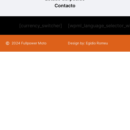
Contacto
[currency_switcher]
[wpml_language_selector_w
2024 Fullpower Moto
Design by: Egidio Romeu