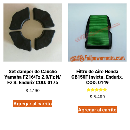
Set damper de Caucho
Filtro de Aire Honda
Yamaha FZ16/Fz 2.0/Fz N/
CB150F Invicta. Endurix.
Fz S. Endurix COD: 0175
COD: 0149
$
4.190
Valorado
$
6.490
en
Agregar al carrito
5.00
de 5
Agregar al carrito