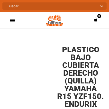
0
ATV’S & CUATRIMOTOS
VENTAS AL MAYOR
PLASTICO
BAJO
CUBIERTA
DERECHO
(QUILLA)
YAMAHA
R15 YZF150.
ENDURIX