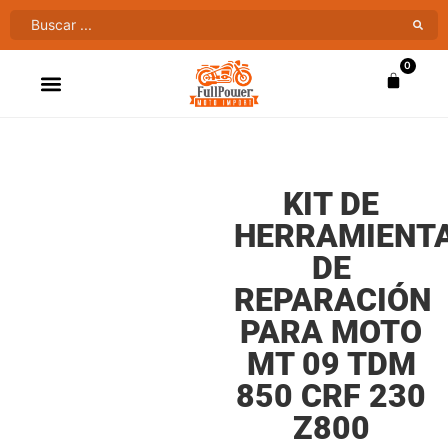
0
ATV’S & CUATRIMOTOS
VENTAS AL MAYOR
KIT DE
HERRAMIENT
DE
REPARACIÓN
PARA MOTO
MT 09 TDM
850 CRF 230
Z800