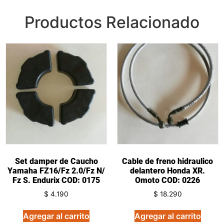
Productos Relacionado
Set damper de Caucho
Cable de freno hidraulico
Yamaha FZ16/Fz 2.0/Fz N/
delantero Honda XR.
Fz S. Endurix COD: 0175
Omoto COD: 0226
$
4.190
$
18.290
Agregar al carrito
Agregar al carrito