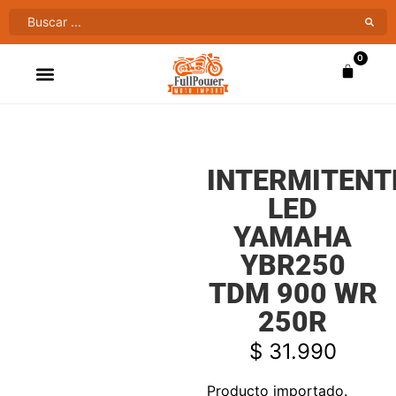
0
ATV’S & CUATRIMOTOS
VENTAS AL MAYOR
INTERMITENT
LED
YAMAHA
YBR250
TDM 900 WR
250R
$
31.990
Producto importado.