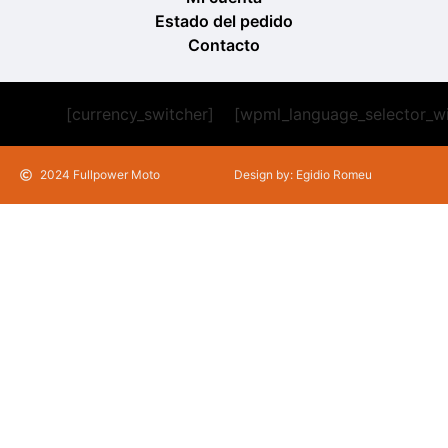
Estado del pedido
Contacto
[currency_switcher]
[wpml_language_selector_w
2024 Fullpower Moto
Design by: Egidio Romeu