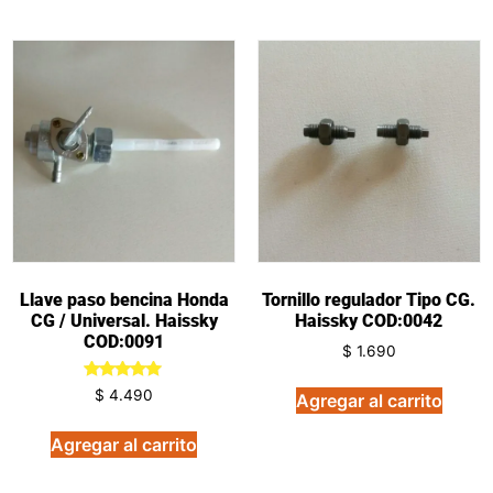
Llave paso bencina Honda
Tornillo regulador Tipo CG.
CG / Universal. Haissky
Haissky COD:0042
COD:0091
$
1.690
Valorado
$
4.490
Agregar al carrito
en
5.00
de 5
Agregar al carrito