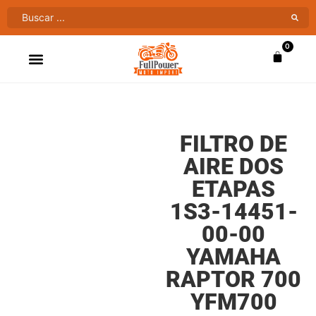
0
ATV’S & CUATRIMOTOS
VENTAS AL MAYOR
FILTRO DE
AIRE DOS
ETAPAS
1S3-14451-
00-00
YAMAHA
RAPTOR 700
YFM700