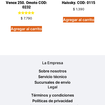
Venox 250. Omoto COD:
Haissky. COD: 0115
0232
$
1.390
Valorado
$
7.790
Agregar al carrito
en
5.00
de 5
Agregar al carrito
La Empresa
Sobre nosotros
Servicio técnico
Sucursales de envío
Legal
Términos y condiciones
Políticas de privacidad