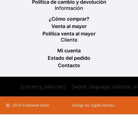
Política de cambio y devolución
Información
¿Cómo comprar?
Venta al mayor
Política venta al mayor
Cliente
Mi cuenta
Estado del pedido
Contacto
[currency_switcher]
[wpml_language_selector_w
2024 Fullpower Moto
Design by: Egidio Romeu