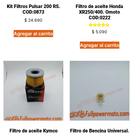
Kit Filtros Pulsar 200 RS.
Filtro de aceite Honda
COD:0873
XR250/400. Omoto
COD:0222
$
24.690
Valorado
$
5.090
Agregar al carrito
en
5.00
de 5
Agregar al carrito
Filtro de aceite Kymco
Filtro de Bencina Universal.