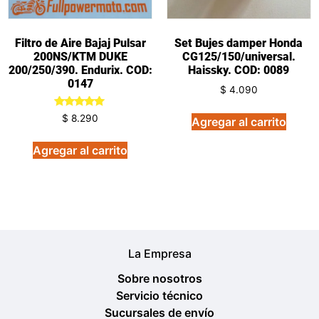
Filtro de Aire Bajaj Pulsar
Set Bujes damper Honda
200NS/KTM DUKE
CG125/150/universal.
200/250/390. Endurix. COD:
Haissky. COD: 0089
0147
$
4.090
Valorado
$
8.290
Agregar al carrito
en
5.00
de 5
Agregar al carrito
La Empresa
Sobre nosotros
Servicio técnico
Sucursales de envío