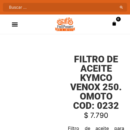
0
ATV’S & CUATRIMOTOS
VENTAS AL MAYOR
FILTRO DE
ACEITE
KYMCO
VENOX 250.
OMOTO
COD: 0232
$
7.790
Filtro de aceite para