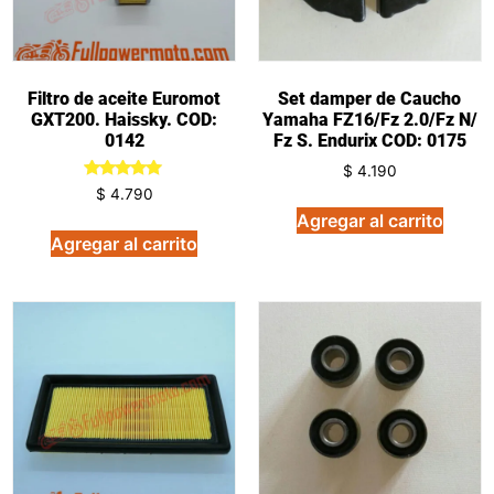
Filtro de aceite Euromot
Set damper de Caucho
GXT200. Haissky. COD:
Yamaha FZ16/Fz 2.0/Fz N/
0142
Fz S. Endurix COD: 0175
$
4.190
Valorado
$
4.790
en
Agregar al carrito
5.00
de 5
Agregar al carrito