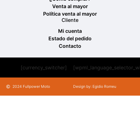
Venta al mayor
Política venta al mayor
Cliente
Mi cuenta
Estado del pedido
Contacto
[currency_switcher]
[wpml_language_selector_w
2024 Fullpower Moto
Design by: Egidio Romeu