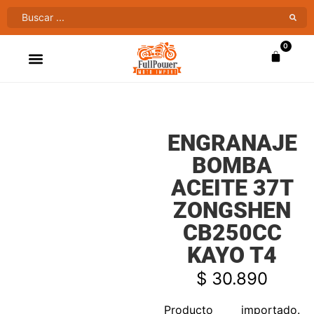
0
ATV’S & CUATRIMOTOS
VENTAS AL MAYOR
ENGRANAJE
BOMBA
ACEITE 37T
ZONGSHEN
CB250CC
KAYO T4
$
30.890
Producto importado.