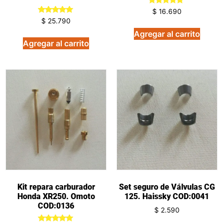
Valorado
$
16.690
en
Valorado
$
25.790
5.00
en
de 5
5.00
Agregar al carrito
de 5
Agregar al carrito
Kit repara carburador
Set seguro de Válvulas CG
Honda XR250. Omoto
125. Haissky COD:0041
COD:0136
$
2.590