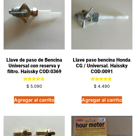
Llave de paso de Bencina
Llave paso bencina Honda
Universal con reserva y
CG / Universal. Haissky
filtro. Haissky COD:0369
COD:0091
Valorado
Valorado
$
5.090
$
4.490
en
en
5.00
5.00
de 5
de 5
Agregar al carrito
Agregar al carrito