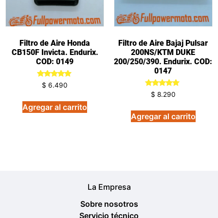
Filtro de Aire Honda
Filtro de Aire Bajaj Pulsar
CB150F Invicta. Endurix.
200NS/KTM DUKE
COD: 0149
200/250/390. Endurix. COD:
0147
Valorado
$
6.490
en
Valorado
$
8.290
5.00
en
de 5
5.00
Agregar al carrito
de 5
Agregar al carrito
La Empresa
Sobre nosotros
Servicio técnico