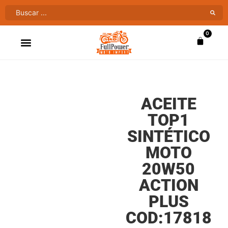
0
ATV’S & CUATRIMOTOS
VENTAS AL MAYOR
ACEITE
TOP1
SINTÉTICO
MOTO
20W50
ACTION
PLUS
COD:17818