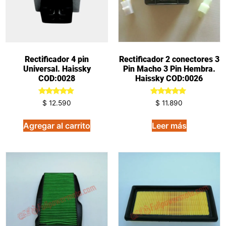
Rectificador 4 pin
Rectificador 2 conectores 3
Universal. Haissky
Pin Macho 3 Pin Hembra.
COD:0028
Haissky COD:0026
Valorado
Valorado
$
12.590
$
11.890
en
en
5.00
5.00
de 5
de 5
Agregar al carrito
Leer más