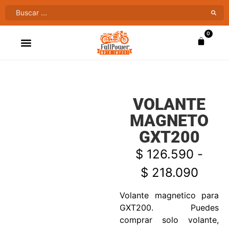
0
ATV’S & CUATRIMOTOS
VENTAS AL MAYOR
VOLANTE
MAGNETO
GXT200
$
126.590
-
$
218.090
Volante magnetico para
GXT200. Puedes
comprar solo volante,