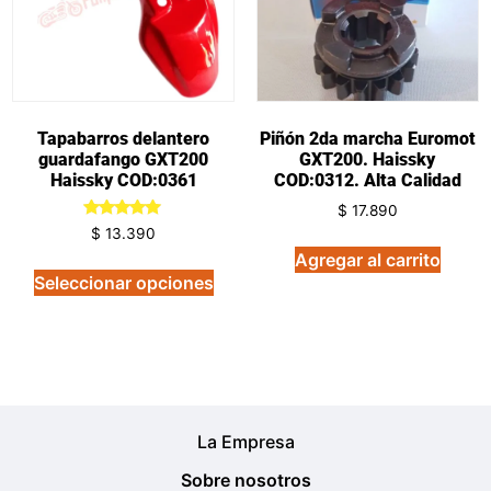
Tapabarros delantero
Piñón 2da marcha Euromot
guardafango GXT200
GXT200. Haissky
Haissky COD:0361
COD:0312. Alta Calidad
$
17.890
Valorado
$
13.390
en
Agregar al carrito
5.00
de 5
Seleccionar opciones
La Empresa
Sobre nosotros