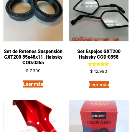
Set de Retenes Suspensión
Set Espejos GXT200
GXT200 35x48x11 .Haissky
Haissky COD:0358
COD:0365
Valorado
$
7.390
$
12.990
en
5.00
de 5
Leer más
Leer más