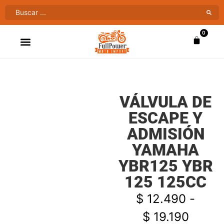
0
ATV’S & CUATRIMOTOS
VENTAS AL MAYOR
VÁLVULA DE
ESCAPE Y
ADMISIÓN
YAMAHA
YBR125 YBR
125 125CC
$
12.490
-
$
19.190