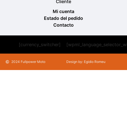
Cliente
Mi cuenta
Estado del pedido
Contacto
[currency_switcher]
[wpml_language_selector_w
2024 Fullpower Moto
Design by: Egidio Romeu