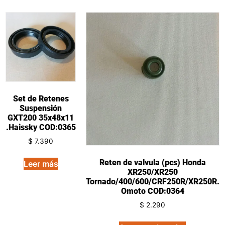
Set de Retenes
Suspensión
GXT200 35x48x11
.Haissky COD:0365
$
7.390
Reten de valvula (pcs) Honda
Leer más
XR250/XR250
Tornado/400/600/CRF250R/XR250R.
Omoto COD:0364
$
2.290