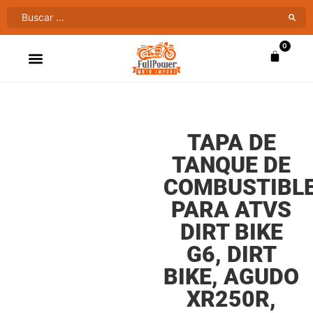
0
ATV’S & CUATRIMOTOS
VENTAS AL MAYOR
TAPA DE
TANQUE DE
COMBUSTIBL
PARA ATVS
DIRT BIKE
G6, DIRT
BIKE, AGUDO
XR250R,