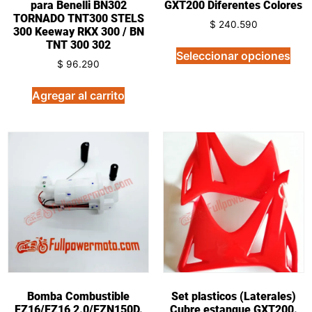
para Benelli BN302
GXT200 Diferentes Colores
TORNADO TNT300 STELS
$
240.590
300 Keeway RKX 300 / BN
TNT 300 302
Seleccionar opciones
$
96.290
Agregar al carrito
Bomba Combustible
Set plasticos (Laterales)
FZ16/FZ16 2.0/FZN150D.
Cubre estanque GXT200.