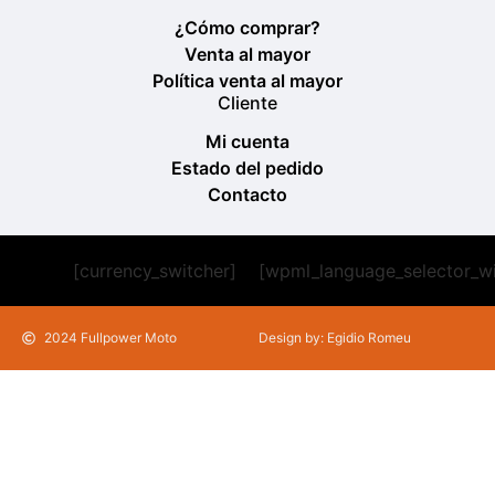
¿Cómo comprar?
Venta al mayor
Política venta al mayor
Cliente
Mi cuenta
Estado del pedido
Contacto
[currency_switcher]
[wpml_language_selector_w
2024 Fullpower Moto
Design by: Egidio Romeu