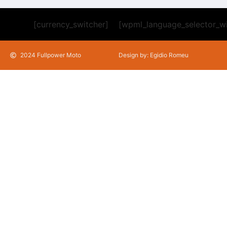
[currency_switcher]
[wpml_language_selector_w
2024 Fullpower Moto
Design by: Egidio Romeu