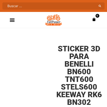
0
ATV’S & CUATRIMOTOS
VENTAS AL MAYOR
STICKER 3D
PARA
BENELLI
BN600
TNT600
STELS600
KEEWAY RK6
BN302