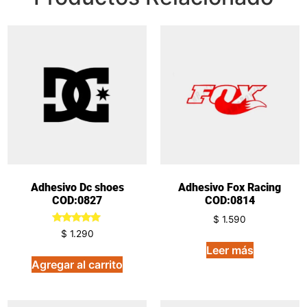
Adhesivo Dc shoes
Adhesivo Fox Racing
COD:0827
COD:0814
$
1.590
Valorado
$
1.290
en
Leer más
5.00
de 5
Agregar al carrito