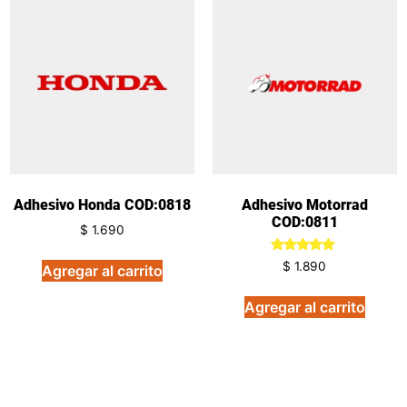
Adhesivo Honda COD:0818
Adhesivo Motorrad
COD:0811
$
1.690
Valorado
$
1.890
Agregar al carrito
en
5.00
de 5
Agregar al carrito