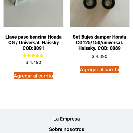
Llave paso bencina Honda
Set Bujes damper Honda
CG / Universal. Haissky
CG125/150/universal.
COD:0091
Haissky. COD: 0089
$
4.090
Valorado
$
4.490
en
Agregar al carrito
5.00
de 5
Agregar al carrito
La Empresa
Sobre nosotros