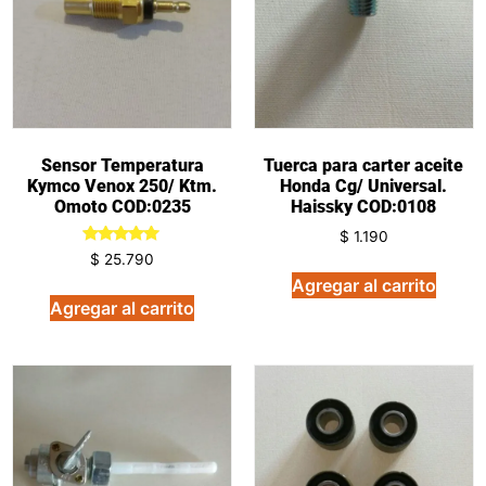
Sensor Temperatura
Tuerca para carter aceite
Kymco Venox 250/ Ktm.
Honda Cg/ Universal.
Omoto COD:0235
Haissky COD:0108
$
1.190
Valorado
$
25.790
en
Agregar al carrito
5.00
de 5
Agregar al carrito