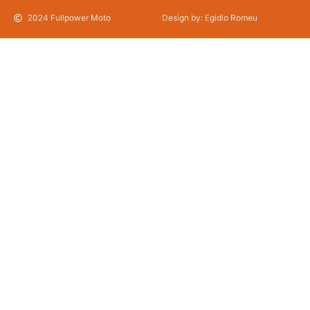
2024 Fullpower Moto
Design by: Egidio Romeu