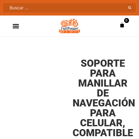
0
ATV’S & CUATRIMOTOS
VENTAS AL MAYOR
SOPORTE
PARA
MANILLAR
DE
NAVEGACIÓN
PARA
CELULAR,
COMPATIBLE