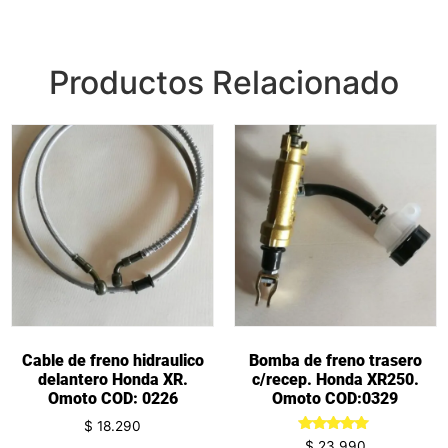
Productos Relacionado
Cable de freno hidraulico
Bomba de freno trasero
delantero Honda XR.
c/recep. Honda XR250.
Omoto COD: 0226
Omoto COD:0329
$
18.290
Valorado
$
23.990