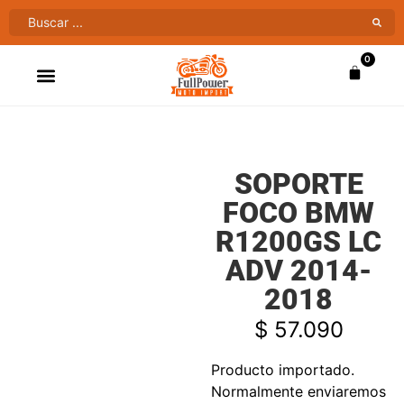
0
ATV’S & CUATRIMOTOS
VENTAS AL MAYOR
SOPORTE
FOCO BMW
R1200GS LC
ADV 2014-
2018
$
57.090
Producto importado.
Normalmente enviaremos