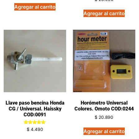
en
Agregar al carrito
5.00
de 5
Agregar al carrito
Llave paso bencina Honda
Horómetro Universal
CG / Universal. Haissky
Colores. Omoto COD:0244
COD:0091
$
20.890
Valorado
$
4.490
Agregar al carrito
en
5.00