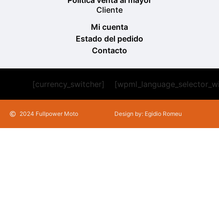
Política venta al mayor
Cliente
Mi cuenta
Estado del pedido
Contacto
[currency_switcher]
[wpml_language_selector_w
2024 Fullpower Moto
Design by: Egidio Romeu