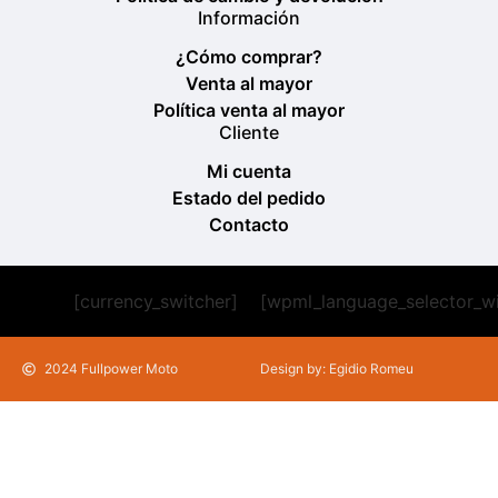
Información
¿Cómo comprar?
Venta al mayor
Política venta al mayor
Cliente
Mi cuenta
Estado del pedido
Contacto
[currency_switcher]
[wpml_language_selector_w
2024 Fullpower Moto
Design by: Egidio Romeu