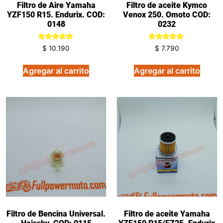
Filtro de Aire Yamaha
Filtro de aceite Kymco
YZF150 R15. Endurix. COD:
Venox 250. Omoto COD:
0148
0232
Valorado
Valorado
$
10.190
$
7.790
en
en
5.00
5.00
de 5
de 5
Agregar al carrito
Agregar al carrito
Filtro de Bencina Universal.
Filtro de aceite Yamaha