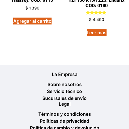
Haissky. COD: 0115
YZF150 R15/FZ25. Endurix
COD: 0180
$
1.390
Valorado
$
4.490
Agregar al carrito
en
5.00
de 5
Leer más
La Empresa
Sobre nosotros
Servicio técnico
Sucursales de envío
Legal
Términos y condiciones
Políticas de privacidad
Política de cambio y devolución