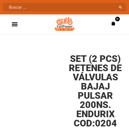
0
ATV’S & CUATRIMOTOS
VENTAS AL MAYOR
SET (2 PCS)
RETENES DE
VÁLVULAS
BAJAJ
PULSAR
200NS.
ENDURIX
COD:0204