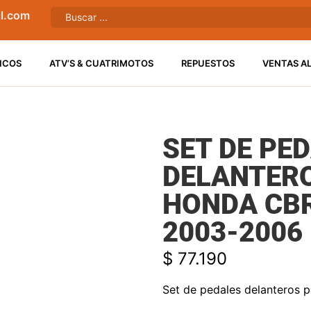
l.com
ICOS
ATV’S & CUATRIMOTOS
REPUESTOS
VENTAS A
SET DE PE
DELANTER
HONDA CBR
2003-2006
$
77.190
Set de pedales delanteros