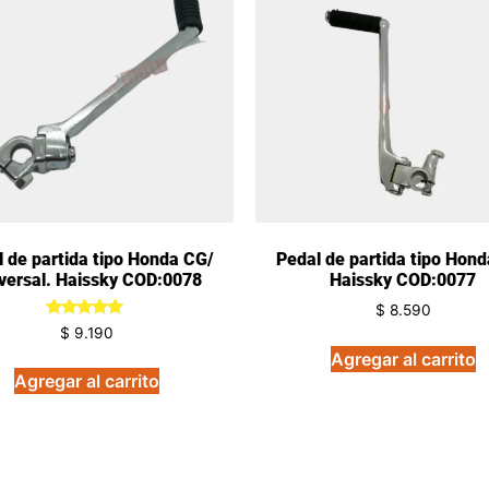
 de partida tipo Honda CG/
Pedal de partida tipo Hond
versal. Haissky COD:0078
Haissky COD:0077
$
8.590
Valorado
$
9.190
en
Agregar al carrito
5.00
de 5
Agregar al carrito