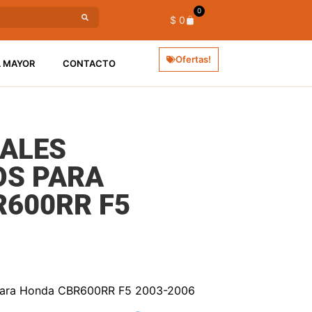
0
$
0
Ofertas!
L MAYOR
CONTACTO
DALES
OS PARA
600RR F5
 para Honda CBR600RR F5 2003-2006