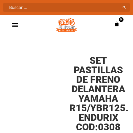
0
ATV’S & CUATRIMOTOS
VENTAS AL MAYOR
SET
PASTILLAS
DE FRENO
DELANTERA
YAMAHA
R15/YBR125.
ENDURIX
COD:0308