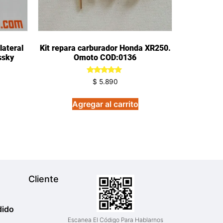
lateral
Kit repara carburador Honda XR250.
ssky
Omoto COD:0136
Valorado
$
5.890
en
5.00
de 5
Agregar al carrito
Cliente
dido
Escanea El Código Para Hablarnos