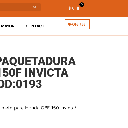
0
$
0
Ofertas!
L MAYOR
CONTACTO
MPAQUETADURA
50F INVICTA
OD:0193
pleto para Honda CBF 150 invicta/