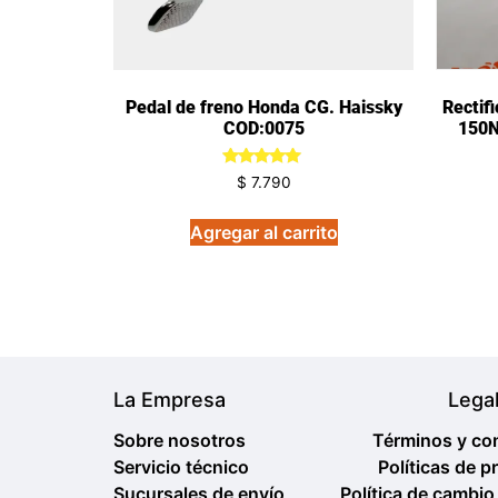
Pedal de freno Honda CG. Haissky
Rectif
COD:0075
150N
Valorado
$
7.790
en
5.00
de 5
Agregar al carrito
La Empresa
Lega
Sobre nosotros
Términos y co
Servicio técnico
Políticas de p
Sucursales de envío
Política de cambio