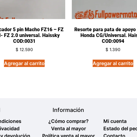
icador 5 pin Macho FZ16 – FZ
Resorte para pata de apoyo 
- FZ 2.0 universal. Haissky
Honda CG/Universal. Hai
COD:0031
COD:0094
$
12.590
$
1.390
Agregar al carrito
Agregar al carrito
l
Información
ndiciones
¿Cómo comprar?
Mi cuenta
rivacidad
Venta al mayor
Estado del pe
 y devolución
Política venta al mayor
Contacto