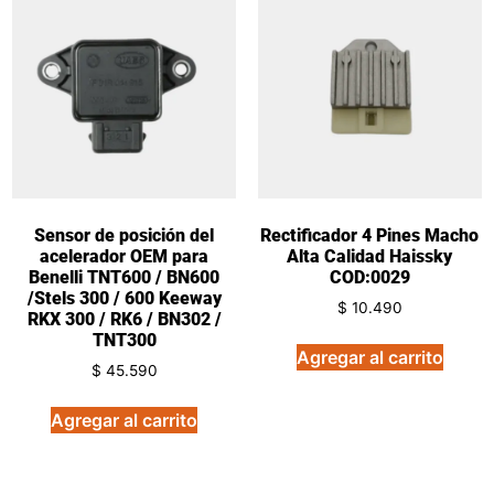
Sensor de posición del
Rectificador 4 Pines Macho
acelerador OEM para
Alta Calidad Haissky
Benelli TNT600 / BN600
COD:0029
/Stels 300 / 600 Keeway
$
10.490
RKX 300 / RK6 / BN302 /
TNT300
Agregar al carrito
$
45.590
Agregar al carrito