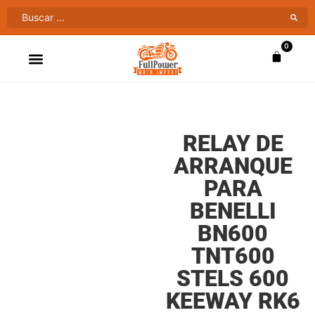
0
ATV’S & CUATRIMOTOS
VENTAS AL MAYOR
RELAY DE
ARRANQUE
PARA
BENELLI
BN600
TNT600
STELS 600
KEEWAY RK6