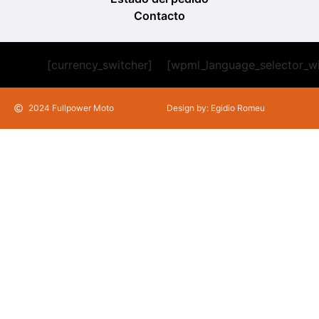
Contacto
[currency_switcher]
[wpml_language_selector_w
2024 Fullpower Moto
Design by: Egidio Romeu