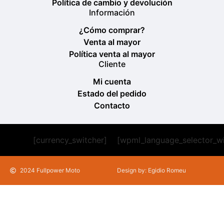
Política de cambio y devolución
Información
¿Cómo comprar?
Venta al mayor
Política venta al mayor
Cliente
Mi cuenta
Estado del pedido
Contacto
[currency_switcher]
[wpml_language_selector_w
2024 Fullpower Moto
Design by: Egidio Romeu