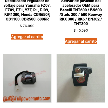
Rectificador regulador de
Sensor de posición del
voltaje para Yamaha FZ07,
acelerador OEM para
FZ09, FZ1, YZF, R1, FJ09,
Benelli TNT600 / BN600
FJR1300, Honda CBR650F,
/Stels 300 / 600 Keeway
CB1100, CBR500, 600RR
RKX 300 / RK6 / BN302 /
TNT300
$
76.990
$
45.590
Agregar al carrito
Agregar al carrito