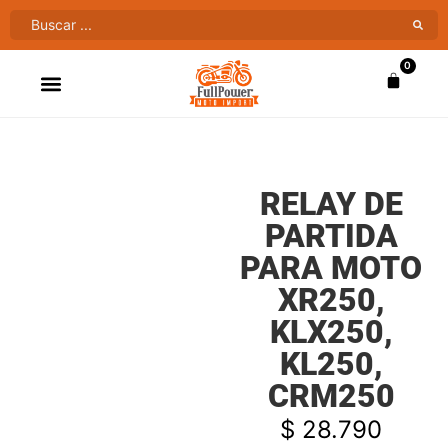
0
ATV’S & CUATRIMOTOS
VENTAS AL MAYOR
RELAY DE
PARTIDA
PARA MOTO
XR250,
KLX250,
KL250,
CRM250
$
28.790