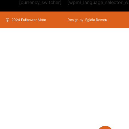
[currency_switcher]
[wpml_language_selector_w
2024 Fullpower Moto
Design by: Egidio Romeu