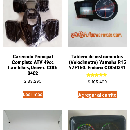
Carenado Principal
Tablero de instrumentos
Completo ATV 49cc
(Velocimetro) Yamaha R15
Itambikes/Univer. COD:
YZF150. Endurix COD:0341
0402
Valorado
$
33.290
$
105.490
en
5.00
de 5
Leer más
Agregar al carrito