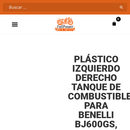
0
ATV’S & CUATRIMOTOS
VENTAS AL MAYOR
PLÁSTICO
IZQUIERDO
DERECHO
TANQUE DE
COMBUSTIBL
PARA
BENELLI
BJ600GS,