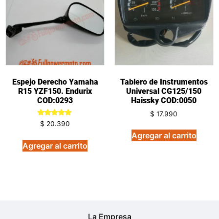
Espejo Derecho Yamaha
Tablero de Instrumentos
R15 YZF150. Endurix
Universal CG125/150
COD:0293
Haissky COD:0050
$
17.990
Valorado
$
20.390
en
Agregar al carrito
5.00
de 5
Agregar al carrito
La Empresa