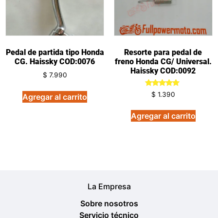
Pedal de partida tipo Honda
Resorte para pedal de
CG. Haissky COD:0076
freno Honda CG/ Universal.
Haissky COD:0092
$
7.990
Valorado
$
1.390
Agregar al carrito
en
5.00
de 5
Agregar al carrito
La Empresa
Sobre nosotros
Servicio técnico