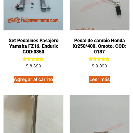
Set Pedalines Pasajero
Pedal de cambio Honda
Yamaha FZ16. Endurix
Xr250/400. Omoto. COD:
COD:0350
0137
Valorado
Valorado
$
8.390
$
9.890
en
en
5.00
5.00
de 5
de 5
Agregar al carrito
Leer más