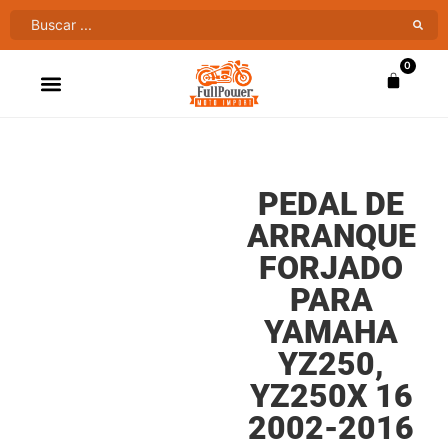
0
ATV’S & CUATRIMOTOS
VENTAS AL MAYOR
PEDAL DE
ARRANQUE
FORJADO
PARA
YAMAHA
YZ250,
YZ250X 16
2002-2016