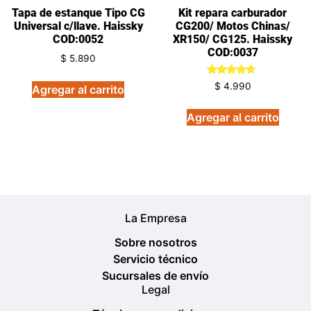
Tapa de estanque Tipo CG
Kit repara carburador
Universal c/llave. Haissky
CG200/ Motos Chinas/
COD:0052
XR150/ CG125. Haissky
COD:0037
$
5.890
Valorado
$
4.990
Agregar al carrito
en
4.50
de 5
Agregar al carrito
La Empresa
Sobre nosotros
Servicio técnico
Sucursales de envío
Legal