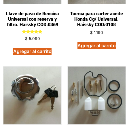
Llave de paso de Bencina
Tuerca para carter aceite
Universal con reserva y
Honda Cg/ Universal.
filtro. Haissky COD:0369
Haissky COD:0108
$
1.190
Valorado
$
5.090
en
Agregar al carrito
5.00
de 5
Agregar al carrito