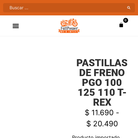
0
ATV’S & CUATRIMOTOS
VENTAS AL MAYOR
PASTILLAS
DE FRENO
PGO 100
125 110 T-
REX
$
11.690
-
$
20.490
Producto importado.