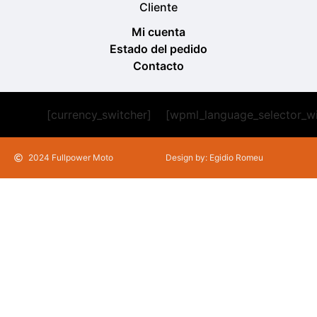
Cliente
Mi cuenta
Estado del pedido
Contacto
[currency_switcher]
[wpml_language_selector_w
2024 Fullpower Moto
Design by: Egidio Romeu