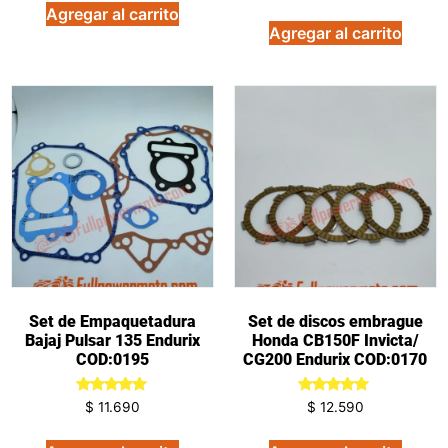
Agregar al carrito
Agregar al carrito
Set de Empaquetadura
Set de discos embrague
Bajaj Pulsar 135 Endurix
Honda CB150F Invicta/
COD:0195
CG200 Endurix COD:0170
Valorado
Valorado
$
11.690
$
12.590
en
en
5.00
5.00
de 5
de 5