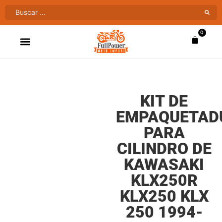
0
ATV’S & CUATRIMOTOS
VENTAS AL MAYOR
KIT DE
EMPAQUETAD
PARA
CILINDRO DE
KAWASAKI
KLX250R
KLX250 KLX
250 1994-