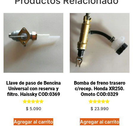
Productos Relacionado
Llave de paso de Bencina
Bomba de freno trasero
Universal con reserva y
c/recep. Honda XR250.
filtro. Haissky COD:0369
Omoto COD:0329
Valorado
Valorado
$
5.090
$
23.990
en
en
5.00
5.00
de 5
de 5
Agregar al carrito
Agregar al carrito