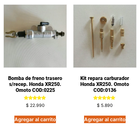
Bomba de freno trasero
Kit repara carburador
s/recep. Honda XR250.
Honda XR250. Omoto
Omoto COD:0225
COD:0136
Valorado
Valorado
$
22.990
$
5.890
en
en
5.00
5.00
de 5
de 5
Agregar al carrito
Agregar al carrito