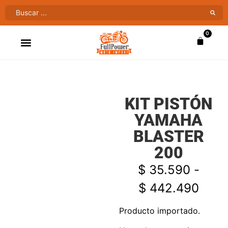
0
ATV’S & CUATRIMOTOS
VENTAS AL MAYOR
KIT PISTÓN
YAMAHA
BLASTER
200
$
35.590
-
$
442.490
Producto importado.