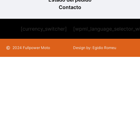
Contacto
[currency_switcher]
[wpml_language_selector_w
2024 Fullpower Moto
Design by: Egidio Romeu