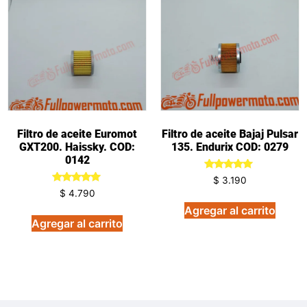
Filtro de aceite Euromot
Filtro de aceite Bajaj Pulsar
GXT200. Haissky. COD:
135. Endurix COD: 0279
0142
Valorado
$
3.190
en
Valorado
$
4.790
5.00
en
de 5
5.00
Agregar al carrito
de 5
Agregar al carrito