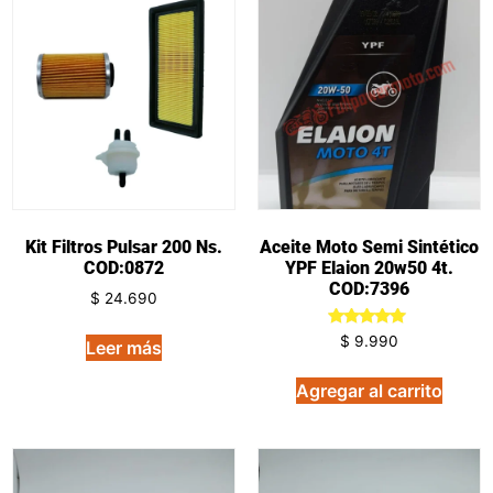
Kit Filtros Pulsar 200 Ns.
Aceite Moto Semi Sintético
COD:0872
YPF Elaion 20w50 4t.
COD:7396
$
24.690
Valorado
$
9.990
Leer más
en
5.00
de 5
Agregar al carrito