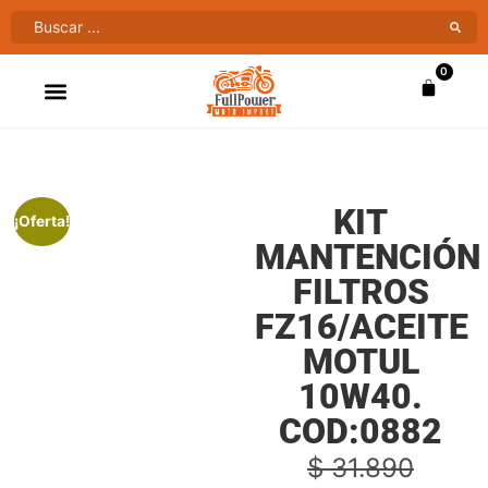
0
ATV’S & CUATRIMOTOS
VENTAS AL MAYOR
KIT
¡Oferta!
MANTENCIÓN
FILTROS
FZ16/ACEITE
MOTUL
10W40.
COD:0882
$
31.890