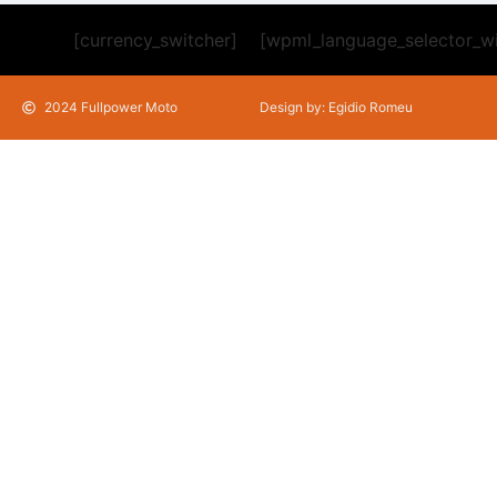
[currency_switcher]
[wpml_language_selector_w
2024 Fullpower Moto
Design by: Egidio Romeu