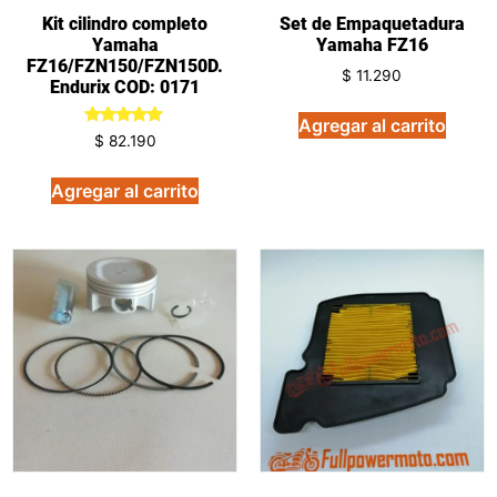
Kit cilindro completo
Set de Empaquetadura
Yamaha
Yamaha FZ16
FZ16/FZN150/FZN150D.
$
11.290
Endurix COD: 0171
Agregar al carrito
Valorado
$
82.190
en
5.00
de 5
Agregar al carrito