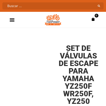
0
ATV’S & CUATRIMOTOS
VENTAS AL MAYOR
SET DE
VÁLVULAS
DE ESCAPE
PARA
YAMAHA
YZ250F
WR250F,
YZ250