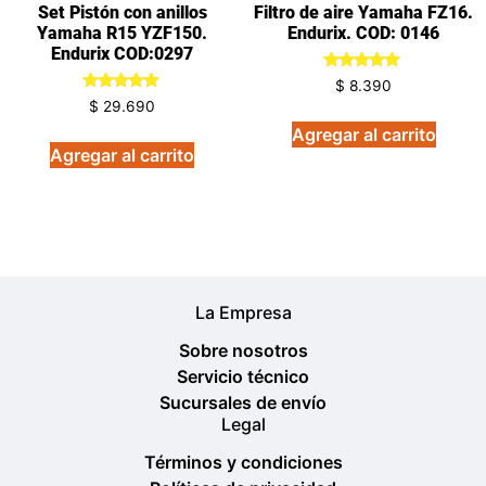
Set Pistón con anillos
Filtro de aire Yamaha FZ16.
Yamaha R15 YZF150.
Endurix. COD: 0146
Endurix COD:0297
Valorado
$
8.390
en
Valorado
$
29.690
5.00
en
de 5
5.00
Agregar al carrito
de 5
Agregar al carrito
La Empresa
Sobre nosotros
Servicio técnico
Sucursales de envío
Legal
Términos y condiciones