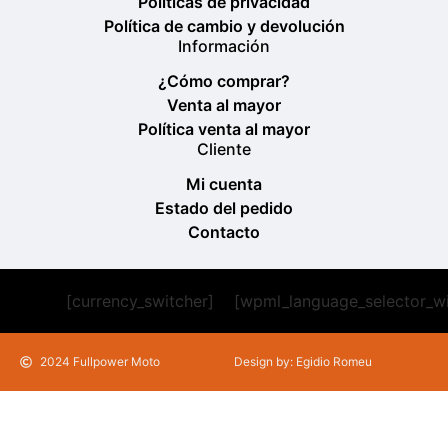
Políticas de privacidad
Política de cambio y devolución
Información
¿Cómo comprar?
Venta al mayor
Política venta al mayor
Cliente
Mi cuenta
Estado del pedido
Contacto
[currency_switcher]
[wpml_language_selector_w
2024 Fullpower Moto
Design by: Egidio Romeu