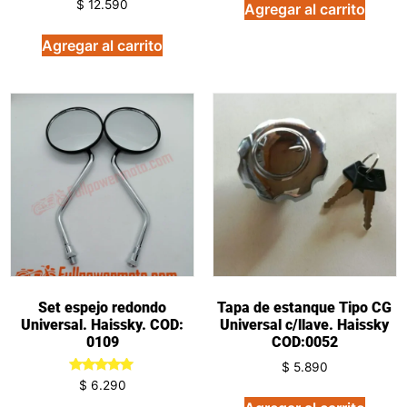
Valorado
$
12.590
Agregar al carrito
en
5.00
de 5
Agregar al carrito
Set espejo redondo
Tapa de estanque Tipo CG
Universal. Haissky. COD:
Universal c/llave. Haissky
0109
COD:0052
$
5.890
Valorado
$
6.290
en
5.00