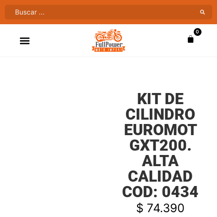
0
ATV’S & CUATRIMOTOS
VENTAS AL MAYOR
KIT DE
CILINDRO
EUROMOT
GXT200.
ALTA
CALIDAD
COD: 0434
$
74.390