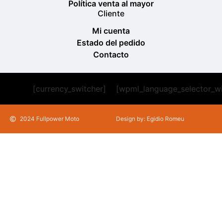
Política venta al mayor
Cliente
Mi cuenta
Estado del pedido
Contacto
[currency_switcher]
[wpml_language_selector_w
2024 Fullpower Moto
Design by: Egidio Romeu