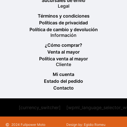
Sucursales de envío
Legal
Términos y condiciones
Políticas de privacidad
Política de cambio y devolución
Información
¿Cómo comprar?
Venta al mayor
Política venta al mayor
Cliente
Mi cuenta
Estado del pedido
Contacto
[currency_switcher]
[wpml_language_selector_w
2024 Fullpower Moto
Design by: Egidio Romeu