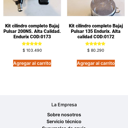
Kit cilindro completo Bajaj
Kit cilindro completo Bajaj
Pulsar 200NS. Alta Calidad.
Pulsar 135 Endurix. Alta
Endurix COD:0173
calidad COD:0172
Valorado
Valorado
$
103.490
$
80.290
en
en
5.00
5.00
de 5
de 5
Agregar al carrito
Agregar al carrito
La Empresa
Sobre nosotros
Servicio técnico