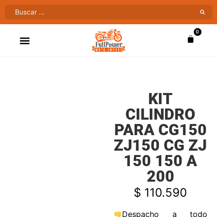
0
ATV’S & CUATRIMOTOS
VENTAS AL MAYOR
KIT
CILINDRO
PARA CG150
ZJ150 CG ZJ
150 150 A
200
$
110.590
Despacho a todo