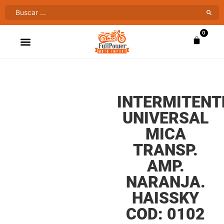
0
ATV’S & CUATRIMOTOS
VENTAS AL MAYOR
INTERMITENT
UNIVERSAL
MICA
TRANSP.
AMP.
NARANJA.
HAISSKY
COD: 0102