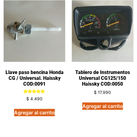
Llave paso bencina Honda
Tablero de Instrumentos
CG / Universal. Haissky
Universal CG125/150
COD:0091
Haissky COD:0050
$
17.990
Valorado
$
4.490
en
Agregar al carrito
5.00
de 5
Agregar al carrito