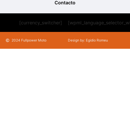
Contacto
[currency_switcher]
[wpml_language_selector_w
2024 Fullpower Moto
Design by: Egidio Romeu