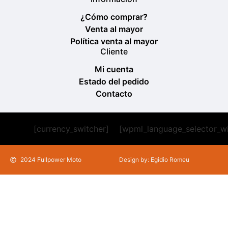
¿Cómo comprar?
Venta al mayor
Política venta al mayor
Cliente
Mi cuenta
Estado del pedido
Contacto
[currency_switcher]
[wpml_language_selector_w
2024 Fullpower Moto
Design by: Egidio Romeu