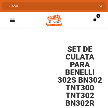
0
ATV’S & CUATRIMOTOS
VENTAS AL MAYOR
SET DE
CULATA
PARA
BENELLI
302S BN302
TNT300
TNT302
BN302R