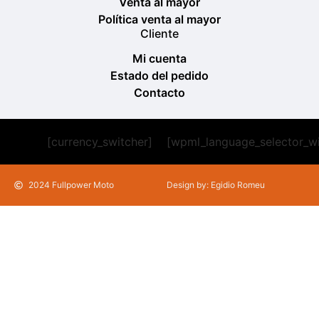
Venta al mayor
Política venta al mayor
Cliente
Mi cuenta
Estado del pedido
Contacto
[currency_switcher]
[wpml_language_selector_w
2024 Fullpower Moto
Design by: Egidio Romeu