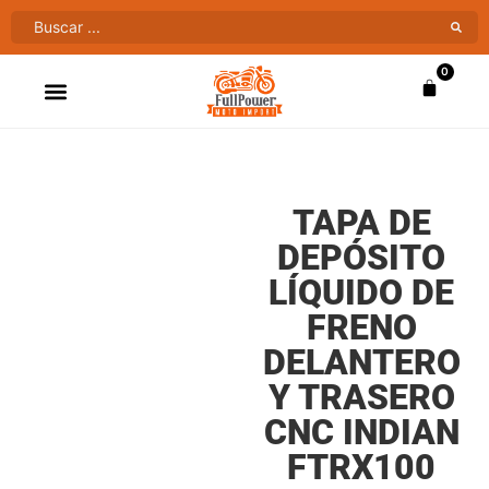
0
ATV’S & CUATRIMOTOS
VENTAS AL MAYOR
TAPA DE
DEPÓSITO
LÍQUIDO DE
FRENO
DELANTERO
Y TRASERO
CNC INDIAN
FTRX100