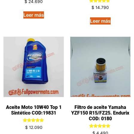
$
24.690
Valorado
$
14.790
en
Leer más
4.50
de 5
Leer más
Aceite Moto 10W40 Top 1
Filtro de aceite Yamaha
Sintético COD:19831
YZF150 R15/FZ25. Endurix
COD: 0180
Valorado
$
12.090
en
Valorado
$
4.490
5.00