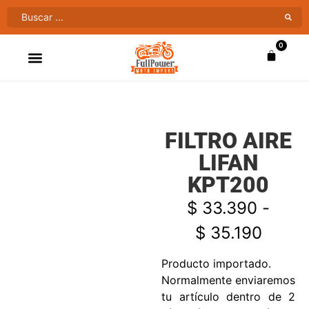
0
ATV’S & CUATRIMOTOS
VENTAS AL MAYOR
FILTRO AIRE
LIFAN
KPT200
$
33.390
-
$
35.190
Producto importado.
Normalmente enviaremos
tu artículo dentro de 2