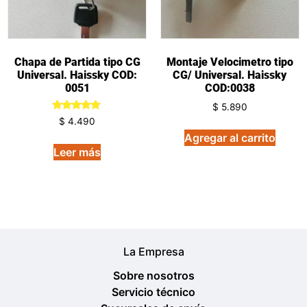
Chapa de Partida tipo CG
Montaje Velocimetro tipo
Universal. Haissky COD:
CG/ Universal. Haissky
0051
COD:0038
$
5.890
Valorado
$
4.490
en
Agregar al carrito
5.00
de 5
Leer más
La Empresa
Sobre nosotros
Servicio técnico