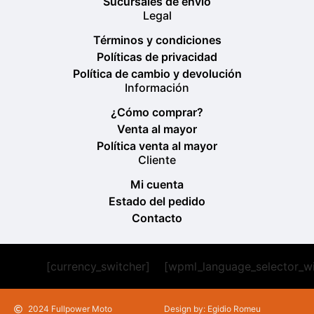
Sucursales de envío
Legal
Términos y condiciones
Políticas de privacidad
Política de cambio y devolución
Información
¿Cómo comprar?
Venta al mayor
Política venta al mayor
Cliente
Mi cuenta
Estado del pedido
Contacto
[currency_switcher]
[wpml_language_selector_w
2024 Fullpower Moto
Design by: Egidio Romeu