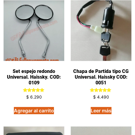
Set espejo redondo
Chapa de Partida tipo CG
Universal. Haissky. COD:
Universal. Haissky COD:
0109
0051
Valorado
Valorado
$
6.290
$
4.490
en
en
5.00
5.00
de 5
de 5
Agregar al carrito
Leer más