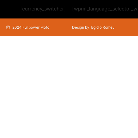
[currency_switcher]
[wpml_language_selector_w
2024 Fullpower Moto
Design by: Egidio Romeu