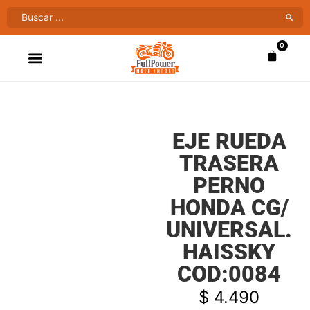
0
ATV’S & CUATRIMOTOS
VENTAS AL MAYOR
EJE RUEDA
TRASERA
PERNO
HONDA CG/
UNIVERSAL.
HAISSKY
COD:0084
$
4.490