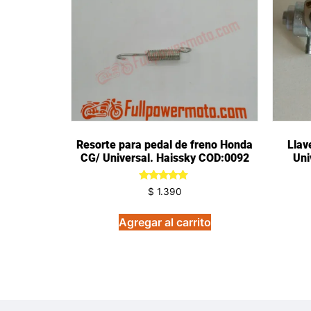
Resorte para pedal de freno Honda
Llav
CG/ Universal. Haissky COD:0092
Uni
Valorado
$
1.390
en
5.00
de 5
Agregar al carrito