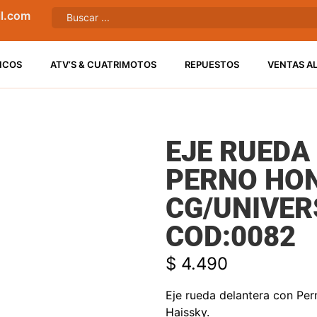
l.com
ICOS
ATV’S & CUATRIMOTOS
REPUESTOS
VENTAS A
EJE RUEDA
PERNO HO
CG/UNIVER
COD:0082
$
4.490
Eje rueda delantera con Pe
Haissky.