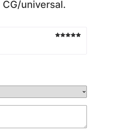
 CG/universal.
Valorado en
5
de 5