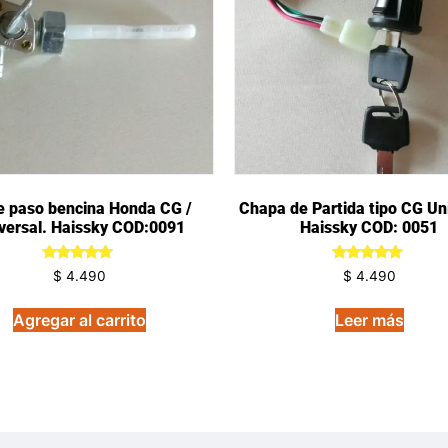
e paso bencina Honda CG /
Chapa de Partida tipo CG Uni
versal. Haissky COD:0091
Haissky COD: 0051
Valorado
Valorado
$
4.490
$
4.490
en
en
5.00
5.00
de 5
de 5
Agregar al carrito
Leer más